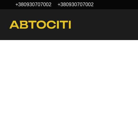
+380930707002
+380930707002
Перейти к основному контенту