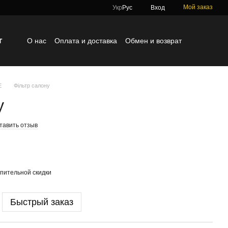
Мой заказ
Укр
Рус
Вход
г
О нас
Оплата и доставка
Обмен и возврат
Контактная информация
Блог
Отзывы о магазине
E
Фільтр салону
у
тавить отзыв
пительной скидки
Быстрый заказ