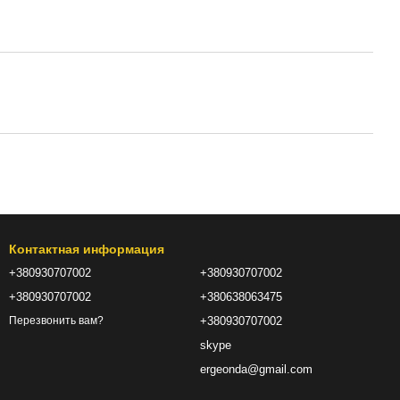
Контактная информация
+380930707002
+380930707002
+380930707002
+380638063475
+380930707002
Перезвонить вам?
skype
ergeonda@gmail.com