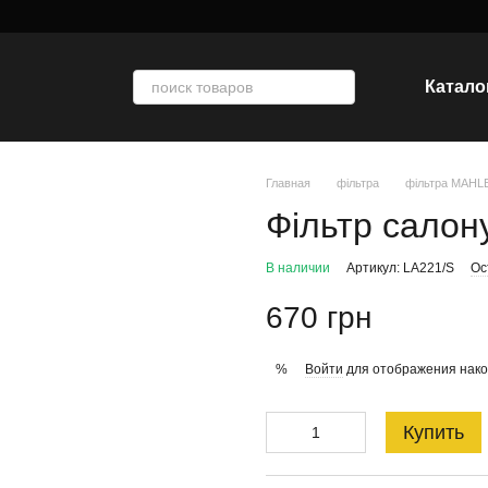
Катало
Главная
фільтра
фільтра MAHL
Фільтр салон
В наличии
Артикул: LA221/S
Ос
670 грн
Войти
для отображения нако
%
Купить