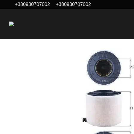
+380930707002
+380930707002
Перейти к основному контенту