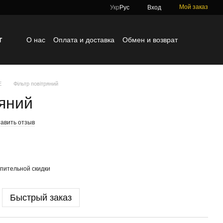
Мой заказ
Укр
Рус
Вход
г
О нас
Оплата и доставка
Обмен и возврат
Контактная информация
Блог
Отзывы о магазине
E
Фільтр повітряний
ряний
авить отзыв
пительной скидки
Быстрый заказ