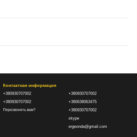
Контактная информация
+380930707002
+380930707002
+380930707002
+380638063475
+380930707002
Перезвонить вам?
skype
ergeonda@gmail.com