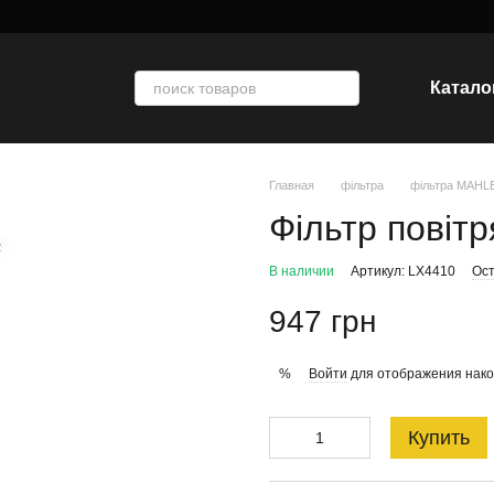
Катало
Главная
фільтра
фільтра MAHL
Фільтр повіт
В наличии
Артикул: LX4410
Ост
947 грн
Войти
для отображения нако
%
Купить