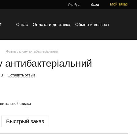
Мой заказ
Укр
Рус
Вход
г
О нас
Оплата и доставка
Обмен и возврат
Контактная информация
Блог
Отзывы о магазине
Фільтр салону антибактеріальний
у антибактеріальний
CB
Оставить отзыв
пительной скидки
Быстрый заказ