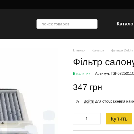
Катало
Главная
фільтра
фільтра Delphi
Фільтр салон
В наличии
Артикул: TSP0325311
347 грн
Войти
для отображения нако
%
Купить