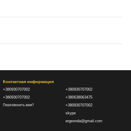
Контактная информация
+380930707002
+380930707002
+380930707002
+380638063475
+380930707002
Перезвонить вам?
skype
ergeonda@gmail.com