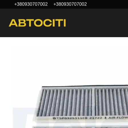
+380930707002
+380930707002
Перейти к основному контенту