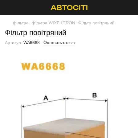
фільтра
фільтра WIXFILTRON
Фільтр повітряний
Фільтр повітряний
Артикул:
WA6668
Оставить отзыв