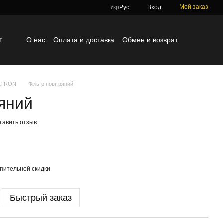
Мой заказ
Укр
Рус
Вход
г
О нас
Оплата и доставка
Обмен и возврат
Контактная информация
Блог
Отзывы о магазине
ILTRON
Фільтр повітряний
ряний
тавить отзыв
пительной скидки
Быстрый заказ