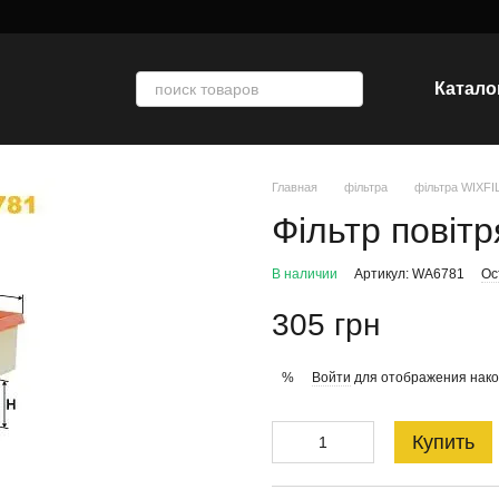
Катало
Главная
фільтра
фільтра WIXF
Фільтр повіт
В наличии
Артикул: WA6781
Ос
305 грн
Войти
для отображения нако
%
Купить