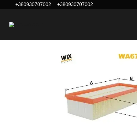
+380930707002
+380930707002
Перейти к основному контенту