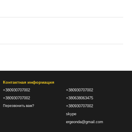
Контактная информация
+380930707002
+380930707002
+380930707002
+380638063475
+380930707002
Перезвонить вам?
skype
ergeonda@gmail.com