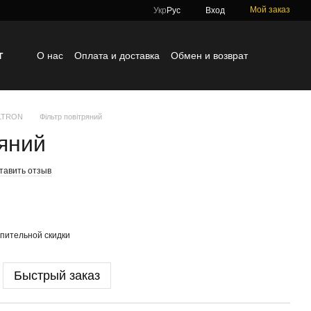
Мой заказ
Укр
Рус
Вход
г
О нас
Оплата и доставка
Обмен и возврат
Контактная информация
Блог
Отзывы о магазине
ILTRON
Фільтр повітряний
ряний
тавить отзыв
пительной скидки
Быстрый заказ