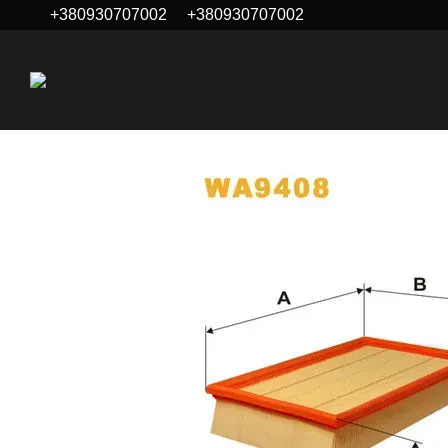
+380930707002
+380930707002
Перейти к основному контенту