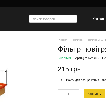
Катало
Главная
фільтра
фільтра WIXF
Фільтр повіт
В наличии
Артикул: WA9408
Ос
215 грн
Войти
для отображения нако
%
Купить