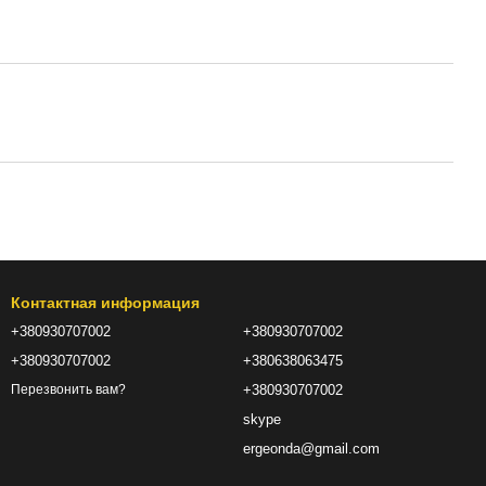
Контактная информация
+380930707002
+380930707002
+380930707002
+380638063475
+380930707002
Перезвонить вам?
skype
ergeonda@gmail.com