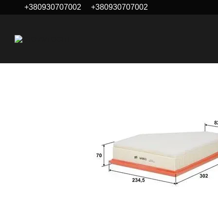
+380930707002
+380930707002
Перейти к основному контенту