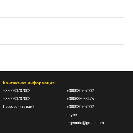
Контактная информация
+380930707002
+380930707002
+380930707002
+380638063475
+380930707002
Перезвонить вам?
skype
ergeonda@gmail.com