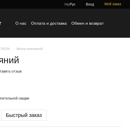
Мой заказ
Укр
Рус
Вход
г
О нас
Оплата и доставка
Обмен и возврат
Контактная информация
Блог
Отзывы о магазине
ILTRON
Фільтр повітряний
ряний
тавить отзыв
пительной скидки
Быстрый заказ