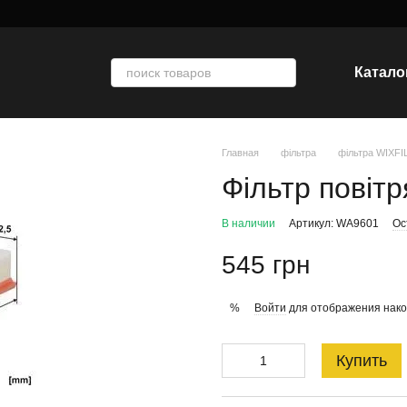
Катало
Главная
фільтра
фільтра WIXF
Фільтр повіт
В наличии
Артикул: WA9601
Ос
545 грн
Войти
для отображения нако
%
Купить