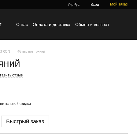
Мой заказ
Укр
Рус
Вход
г
О нас
Оплата и доставка
Обмен и возврат
Контактная информация
Блог
Отзывы о магазине
ILTRON
Фільтр повітряний
ряний
тавить отзыв
пительной скидки
Быстрый заказ