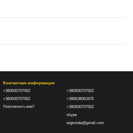
Контактная информация
+380930707002
+380930707002
+380930707002
+380638063475
+380930707002
Перезвонить вам?
skype
ergeonda@gmail.com