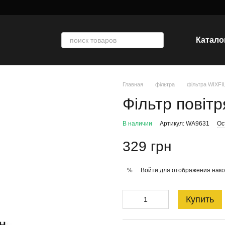
Катало
Главная
фільтра
фільтра WIXF
Фільтр повіт
В наличии
Артикул: WA9631
Ос
329 грн
Войти
для отображения нако
%
Купить