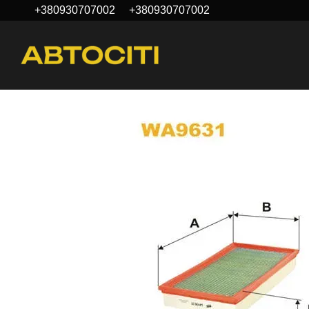
+380930707002
+380930707002
Перейти к основному контенту