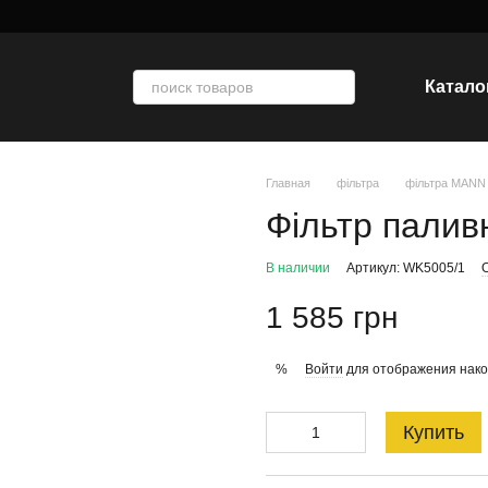
Катало
Главная
фільтра
фільтра MANN
Фільтр палив
В наличии
Артикул: WK5005/1
1 585 грн
Войти
для отображения нако
%
Купить