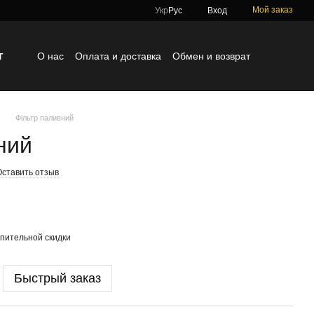
Мой заказ
Укр
Рус
Вход
г
О нас
Оплата и доставка
Обмен и возврат
Контактная информация
Блог
Отзывы о магазине
Фільтр паливний
ний
Оставить отзыв
пительной скидки
Быстрый заказ