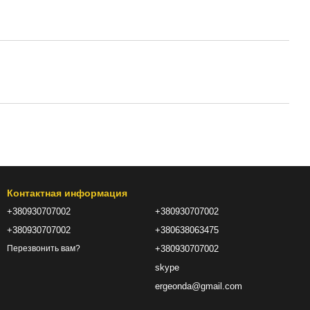
Контактная информация
+380930707002
+380930707002
+380930707002
+380638063475
+380930707002
Перезвонить вам?
skype
ergeonda@gmail.com