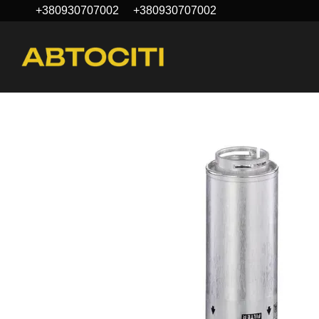
+380930707002
+380930707002
Перейти к основному контенту