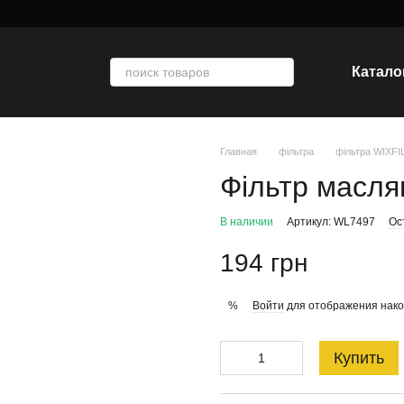
Катало
Главная
фільтра
фільтра WIXF
Фільтр масля
В наличии
Артикул: WL7497
Ос
194 грн
Войти
для отображения нако
%
Купить