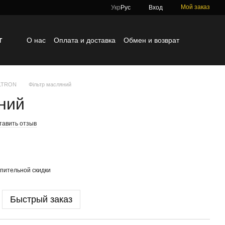
Мой заказ
Укр
Рус
Вход
г
О нас
Оплата и доставка
Обмен и возврат
Контактная информация
Блог
Отзывы о магазине
ILTRON
Фільтр масляний
ний
тавить отзыв
пительной скидки
Быстрый заказ