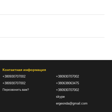
Контактная информация
+380930707002
+380930707002
+380930707002
+380638063475
+380930707002
Перезвонить вам?
skype
ergeonda@gmail.com