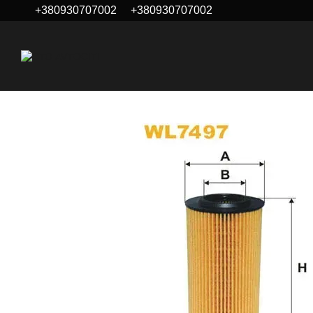
+380930707002
+380930707002
Перейти к основному контенту