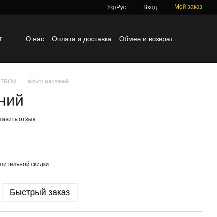
Мой заказ
Укр
Рус
Вход
г
О нас
Оплата и доставка
Обмен и возврат
Контактная информация
Блог
Отзывы о магазине
ILTRON
Фільтр масляний
ний
тавить отзыв
пительной скидки
Быстрый заказ