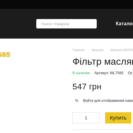
Катало
Главная
фільтра
фільтра WIXF
Фільтр масля
В наличии
Артикул: WL7585
Ос
547 грн
Войти
для отображения нако
%
Купить