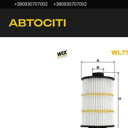
+380930707002
+380930707002
Перейти к основному контенту