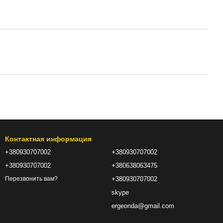
Контактная информация
+380930707002
+380930707002
+380930707002
+380638063475
+380930707002
Перезвонить вам?
skype
ergeonda@gmail.com