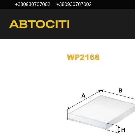
+380930707002
+380930707002
Перейти к основному контенту