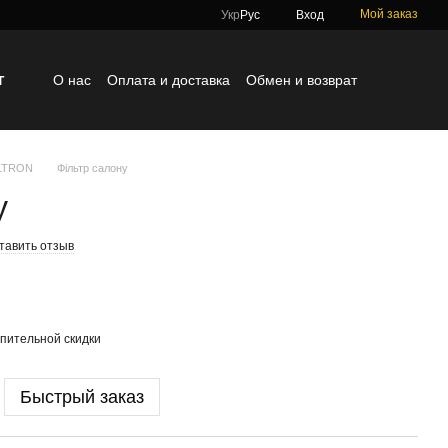
Мой заказ
Укр
Рус
Вход
г
О нас
Оплата и доставка
Обмен и возврат
Контактная информация
Блог
Отзывы о магазине
ILTRON
Фільтр салону
у
тавить отзыв
пительной скидки
Быстрый заказ