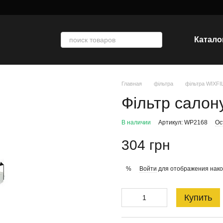
Катало
Главная
фільтра
фільтра WIXF
Фільтр салон
В наличии
Артикул: WP2168
Ос
304 грн
Войти
для отображения нако
%
Купить