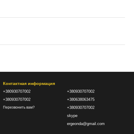
Контактная информация
+380930707002
+380930707002
+380930707002
+380638063475
+380930707002
Перезвонить вам?
skype
ergeonda@gmail.com