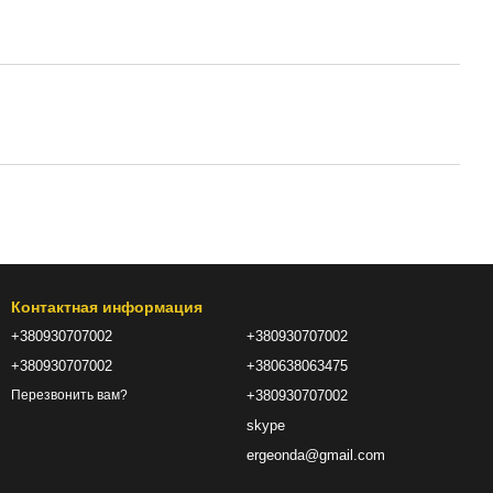
Контактная информация
+380930707002
+380930707002
+380930707002
+380638063475
+380930707002
Перезвонить вам?
skype
ergeonda@gmail.com