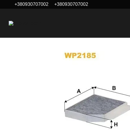
+380930707002
+380930707002
Перейти к основному контенту