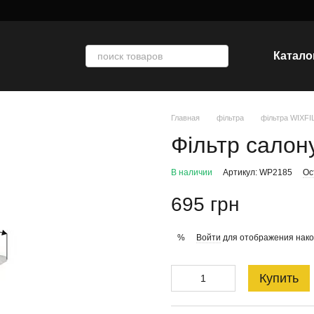
Катало
Главная
фільтра
фільтра WIXF
Фільтр салон
В наличии
Артикул: WP2185
Ос
695 грн
Войти
для отображения нако
%
Купить