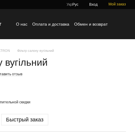
Мой заказ
Укр
Рус
Вход
г
О нас
Оплата и доставка
Обмен и возврат
Контактная информация
Блог
Отзывы о магазине
ILTRON
Фільтр салону вугільний
у вугільний
тавить отзыв
пительной скидки
Быстрый заказ