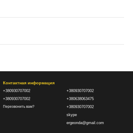
Контактная информация
+380930707002
+380930707002
+380930707002
+380638063475
+380930707002
Перезвонить вам?
skype
ergeonda@gmail.com