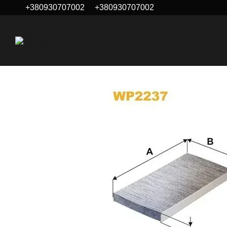
+380930707002
+380930707002
Перейти к основному контенту