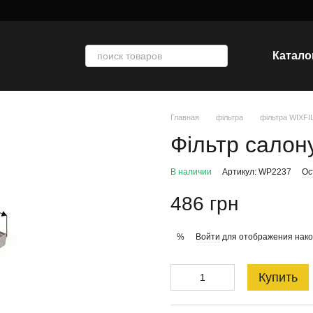
Катало
Главная
фільтра
фільтра WIXF
Фільтр салон
В наличии
Артикул: WP2237
Ос
486 грн
Войти
для отображения нако
%
Купить