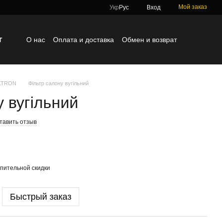
Мой заказ
Укр
Рус
Вход
г
О нас
Оплата и доставка
Обмен и возврат
Контактная информация
Блог
Отзывы о магазине
ILTRON
Фільтр салону вугільний
у вугільний
тавить отзыв
пительной скидки
Быстрый заказ