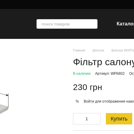
Катало
Главная
фільтра
фільтра WIXF
Фільтр салон
В наличии
Артикул: WP6802
Ос
230 грн
Войти
для отображения нако
%
Купить