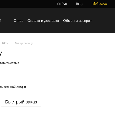
Мой заказ
Укр
Рус
Вход
г
О нас
Оплата и доставка
Обмен и возврат
Контактная информация
Блог
Отзывы о магазине
ILTRON
Фільтр салону
у
тавить отзыв
пительной скидки
Быстрый заказ