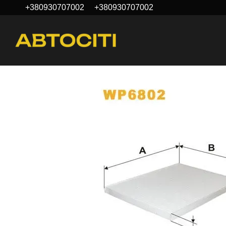
+380930707002
+380930707002
Перейти к основному контенту