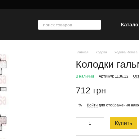
Катало
Главная
ходова
ходова Remsa
Колодки гальм
В наличии
Артикул: 1136.12
Ос
712 грн
Войти
для отображения нако
%
Купить