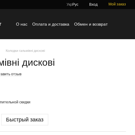
Мой заказ
Укр
Рус
Вход
г
О нас
Оплата и доставка
Обмен и возврат
Контактная информация
Блог
Отзывы о магазине
Колодки гальмівні дискові
івні дискові
тавить отзыв
пительной скидки
Быстрый заказ