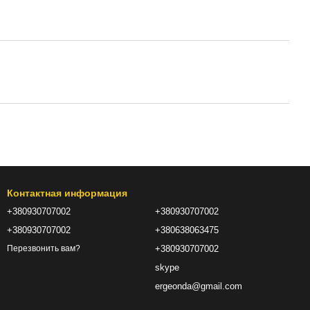
Контактная информация
+380930707002
+380930707002
+380930707002
+380638063475
+380930707002
Перезвонить вам?
skype
ergeonda@gmail.com