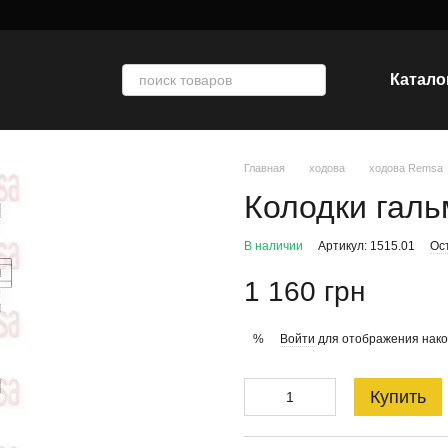
Катало
Главная
ходова
ходова Remsa
Колодки гальм
В наличии
Артикул: 1515.01
Ос
1 160 грн
Войти
для отображения нако
%
Купить