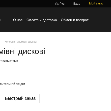
Мой заказ
Укр
Рус
Вход
г
О нас
Оплата и доставка
Обмен и возврат
Контактная информация
Блог
Отзывы о магазине
Колодки гальмівні дискові
івні дискові
тавить отзыв
пительной скидки
Быстрый заказ