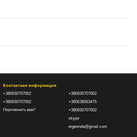
Контактная информация
+380930707002
+380930707002
+380930707002
+380638063475
+380930707002
Перезвонить вам?
skype
ergeonda@gmail.com