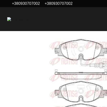
+380930707002
+380930707002
Перейти к основному контенту