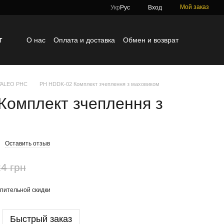
Мой заказ
Укр
Рус
Вход
г
О нас
Оплата и доставка
Обмен и возврат
Контактная информация
Блог
Отзывы о магазине
 VALEO PHC
PH HDDK-02 Комплект зчеплення з маховиком
Комплект зчеплення з
Оставить отзыв
4 грн
пительной скидки
Быстрый заказ