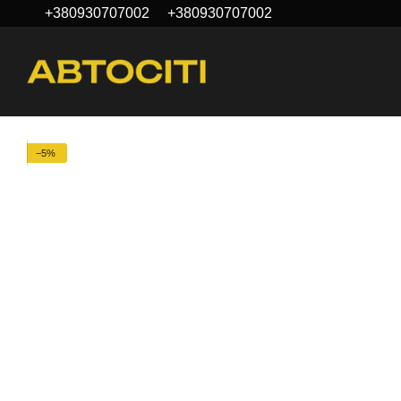
+380930707002
+380930707002
Перейти к основному контенту
−5%