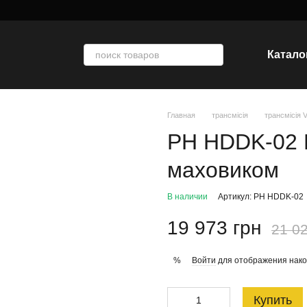
Катало
Главная
трансмісія
трансмісія
PH HDDK-02 
маховиком
В наличии
Артикул: PH HDDK-02
19 973 грн
21 02
Войти
для отображения нако
%
Купить