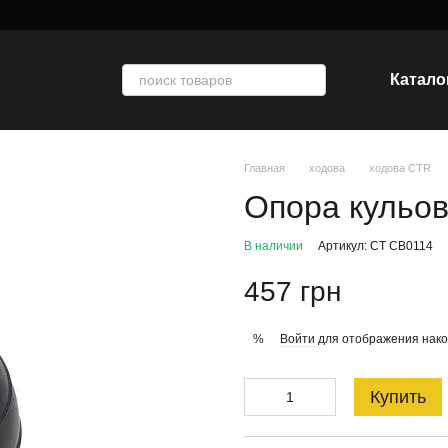
Катало
Главная
ходова
ходова CTR
Опора кульо
В наличии
Артикул: CT CB0114
457 грн
Войти
для отображения нако
%
Купить