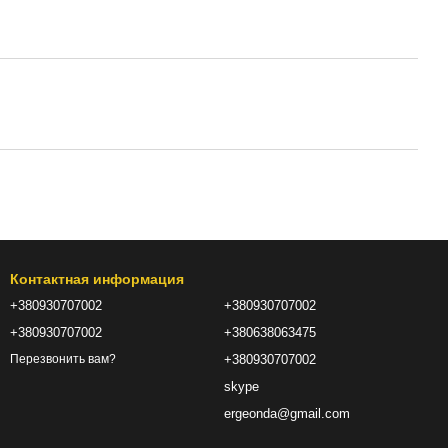
Контактная информация
+380930707002
+380930707002
+380930707002
+380638063475
+380930707002
Перезвонить вам?
skype
ergeonda@gmail.com