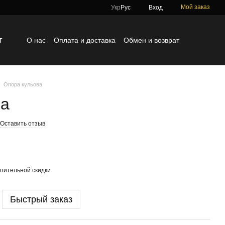
Мой заказ
Укр
Рус
Вход
г
О нас
Оплата и доставка
Обмен и возврат
Контактная информация
Блог
Отзывы о магазине
Опора кульова
ва
Оставить отзыв
пительной скидки
Быстрый заказ