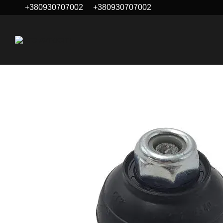
+380930707002
+380930707002
Перейти к основному контенту