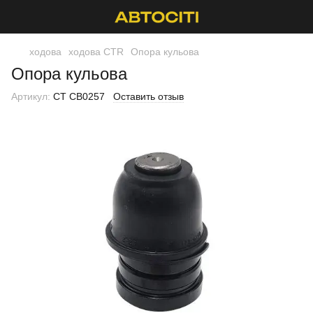
ходова
ходова CTR
Опора кульова
Опора кульова
Артикул:
CT CB0257
Оставить отзыв