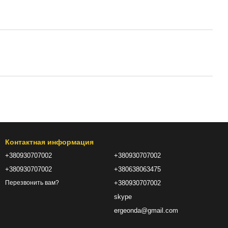
Контактная информация
+380930707002
+380930707002
+380930707002
+380638063475
+380930707002
Перезвонить вам?
skype
ergeonda@gmail.com