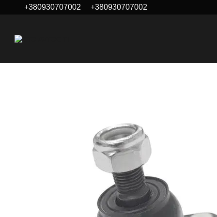
+380930707002
+380930707002
Перейти к основному контенту