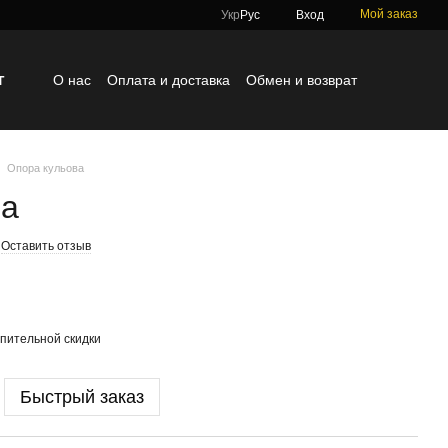
Мой заказ
Укр
Рус
Вход
г
О нас
Оплата и доставка
Обмен и возврат
Контактная информация
Блог
Отзывы о магазине
Опора кульова
ва
Оставить отзыв
пительной скидки
Быстрый заказ