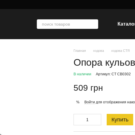
Катало
Главная
ходова
ходова CTR
Опора кульо
В наличии
Артикул: CT CB0302
509 грн
Войти
для отображения нако
%
Купить