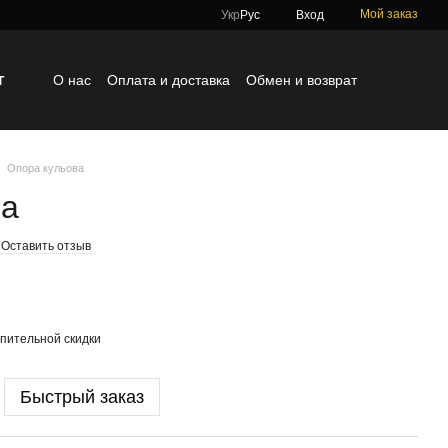
Мой заказ
Укр
Рус
Вход
г
О нас
Оплата и доставка
Обмен и возврат
Контактная информация
Блог
Отзывы о магазине
Опора кульова
ва
Оставить отзыв
пительной скидки
Быстрый заказ