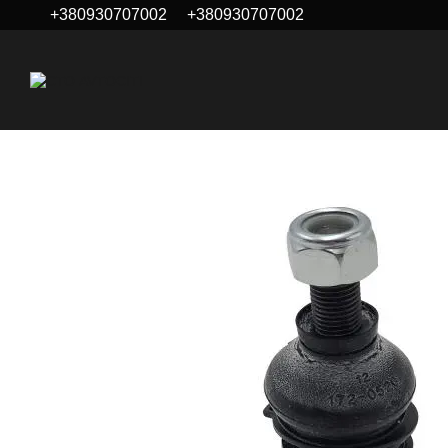
+380930707002
+380930707002
Перейти к основному контенту