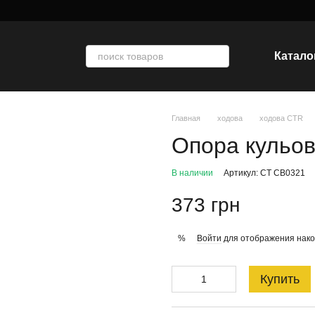
Катало
Главная
ходова
ходова CTR
Опора кульо
В наличии
Артикул: CT CB0321
373 грн
Войти
для отображения нако
%
Купить