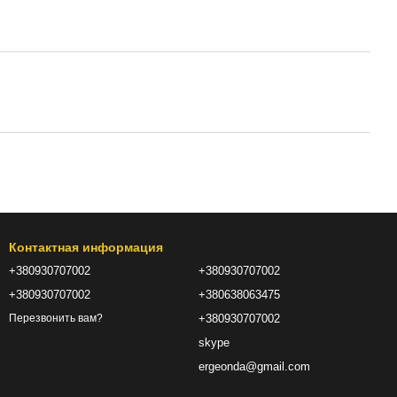
Контактная информация
+380930707002
+380930707002
+380930707002
+380638063475
+380930707002
Перезвонить вам?
skype
ergeonda@gmail.com