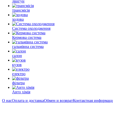
двигун
трансмісія
ходова
Система охолодження
Кермова система
гальмівна система
салон
кузов
електро
фільтра
Авто хімія
О нас
Оплата и доставка
Обмен и возврат
Контактная информац