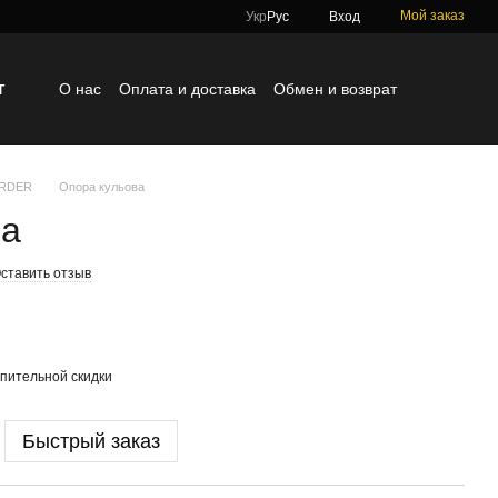
Мой заказ
Укр
Рус
Вход
г
О нас
Оплата и доставка
Обмен и возврат
Контактная информация
Блог
Отзывы о магазине
ORDER
Опора кульова
ва
ставить отзыв
пительной скидки
Быстрый заказ