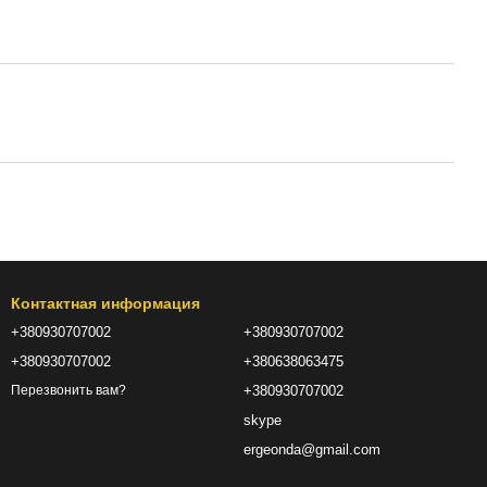
Контактная информация
+380930707002
+380930707002
+380930707002
+380638063475
+380930707002
Перезвонить вам?
skype
ergeonda@gmail.com