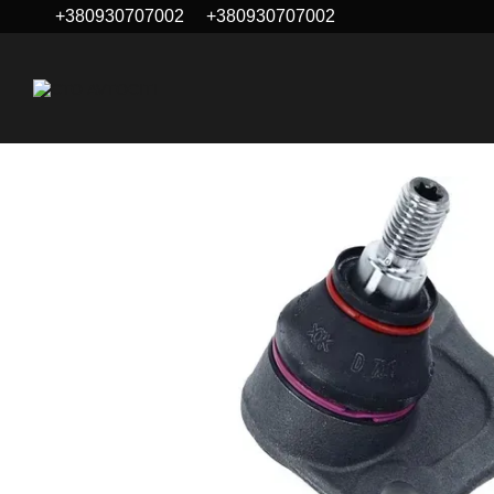
+380930707002
+380930707002
Перейти к основному контенту