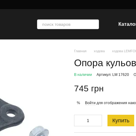
Катало
Главная
ходова
ходова LEMF
Опора кульо
В наличии
Артикул: LM 17620
О
745 грн
Войти
для отображения нако
%
Купить