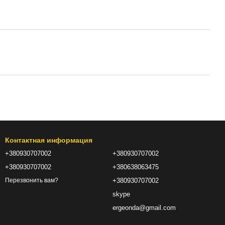
Контактная информация
+380930707002
+380930707002
+380930707002
+380638063475
+380930707002
Перезвонить вам?
skype
ergeonda@gmail.com