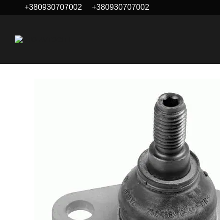
+380930707002
+380930707002
Перейти к основному контенту