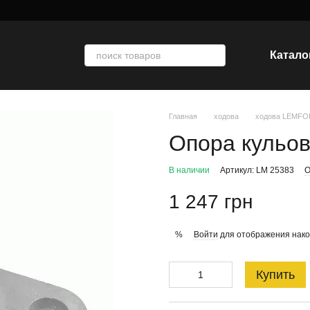
Катало
Главная
ходова
ходова LEMF
Опора кульо
В наличии
Артикул: LM 25383
О
1 247 грн
Войти
для отображения нако
%
Купить