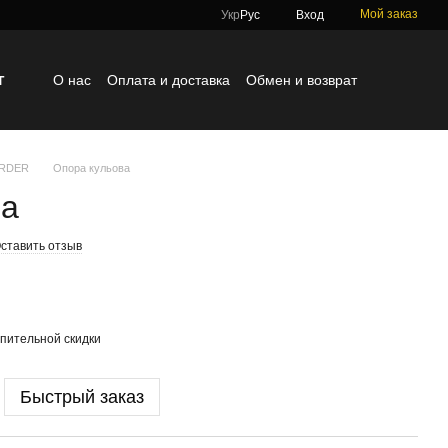
Мой заказ
Укр
Рус
Вход
г
О нас
Оплата и доставка
Обмен и возврат
Контактная информация
Блог
Отзывы о магазине
ORDER
Опора кульова
ва
ставить отзыв
пительной скидки
Быстрый заказ