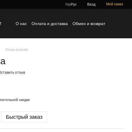
Мой заказ
Укр
Рус
Вход
г
О нас
Оплата и доставка
Обмен и возврат
Контактная информация
Блог
Отзывы о магазине
Опора кульова
ва
Оставить отзыв
пительной скидки
Быстрый заказ