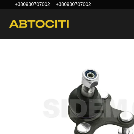
+380930707002
+380930707002
Перейти к основному контенту