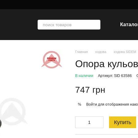
Катало
Главная
ходова
ходова SIDEM
Опора кульо
В наличии
Артикул: SID 63586
747 грн
Войти
для отображения нако
%
Купить