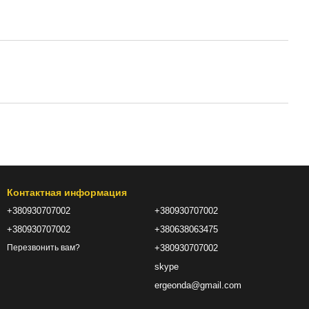
Контактная информация
+380930707002
+380930707002
+380930707002
+380638063475
+380930707002
Перезвонить вам?
skype
ergeonda@gmail.com