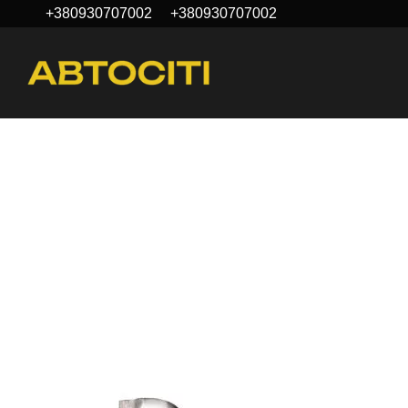
+380930707002
+380930707002
Перейти к основному контенту