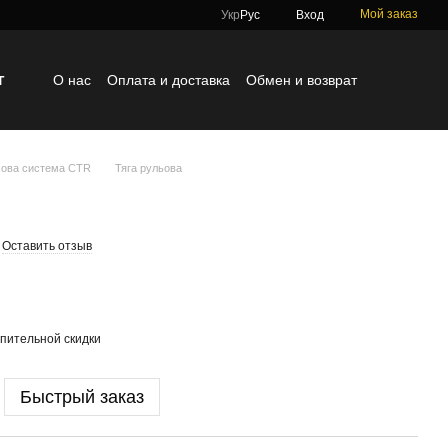
Мой заказ
Укр
Рус
Вход
г
О нас
Оплата и доставка
Обмен и возврат
Контактная информация
Блог
Отзывы о магазине
ова система CTR
Тяга рульова
Оставить отзыв
пительной скидки
Быстрый заказ