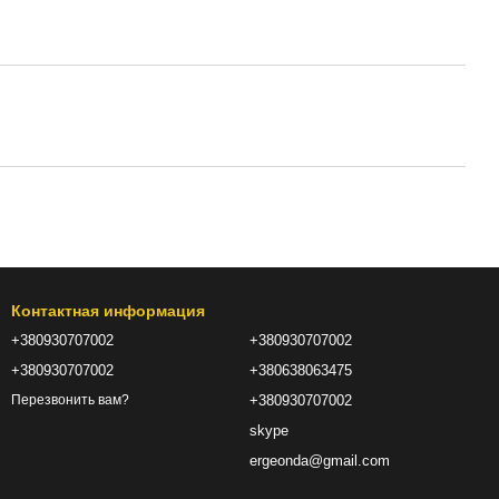
Контактная информация
+380930707002
+380930707002
+380930707002
+380638063475
+380930707002
Перезвонить вам?
skype
ergeonda@gmail.com