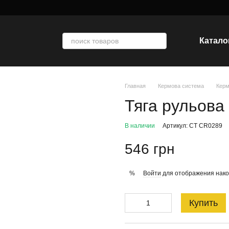
Катало
Главная
Кермова система
Керм
Тяга рульова
В наличии
Артикул: CT CR0289
546 грн
Войти
для отображения нако
%
Купить