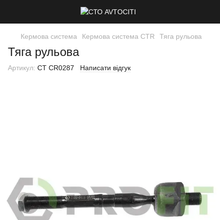
Кермова система
Кермова система CTR
Тяга рульова
Тяга рульова
Артикул:
CT CR0287
Написати відгук