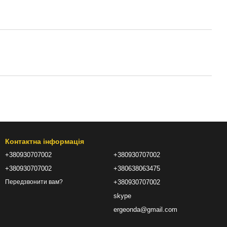
Контактна інформація
+380930707002
+380930707002
+380930707002
+380638063475
+380930707002
Передзвонити вам?
skype
ergeonda@gmail.com