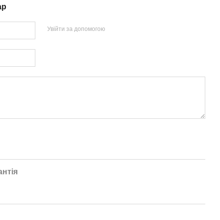
ар
Увійти за допомогою
антія