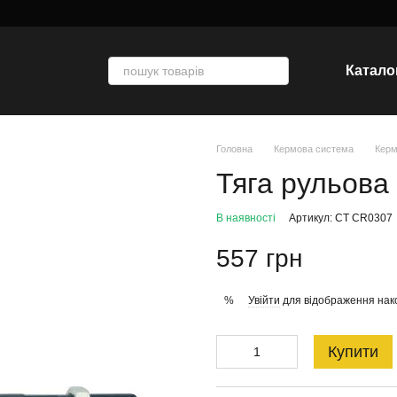
Катало
Головна
Кермова система
Керм
Тяга рульова
В наявності
Артикул: CT CR0307
557 грн
Увійти
для відображення нак
%
Купити