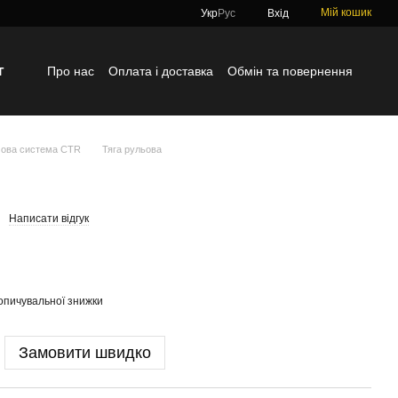
Мій кошик
Укр
Рус
Вхід
г
Про нас
Оплата і доставка
Обмін та повернення
Контактна інформація
Блог
Відгуки про магазин
ова система CTR
Тяга рульова
Написати відгук
опичувальної знижки
Замовити швидко