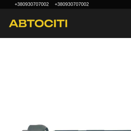
+380930707002
+380930707002
Перейти до основного контенту