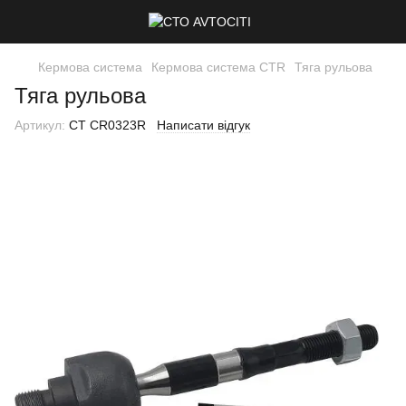
Кермова система
Кермова система CTR
Тяга рульова
Тяга рульова
Артикул:
CT CR0323R
Написати відгук