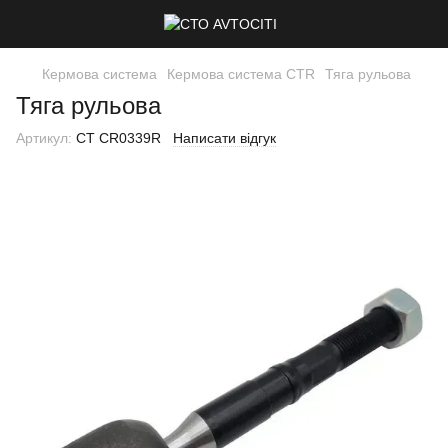
Кермова система
Кермова система CTR
Тяга рульова
Тяга рульова
Артикул:
CT CR0339R
Написати відгук