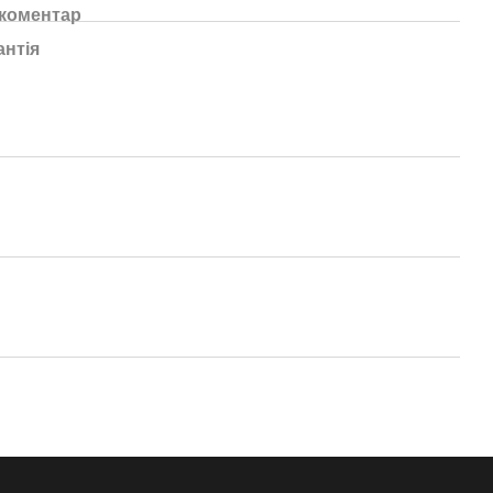
 коментар
антія