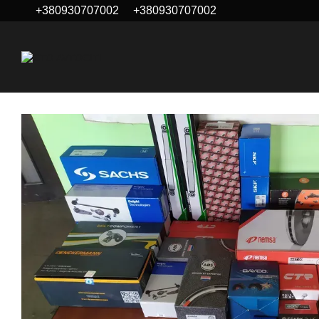
+380930707002
+380930707002
Перейти до основного контенту