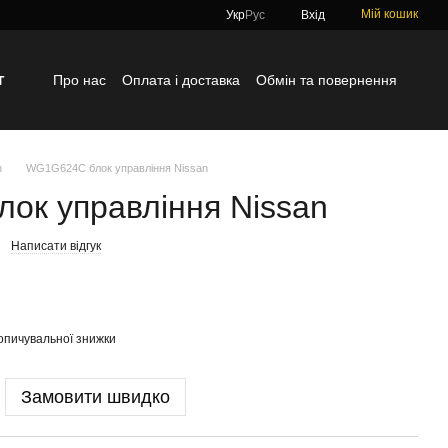
Мій кошик
Укр
Рус
Вхід
г
Про нас
Оплата і доставка
Обмін та повернення
Контактна інформація
Блог
Відгуки про магазин
n
WG1G624C блок управління Nissan
ок управління Nissan
Написати відгук
опичувальної знижки
Замовити швидко