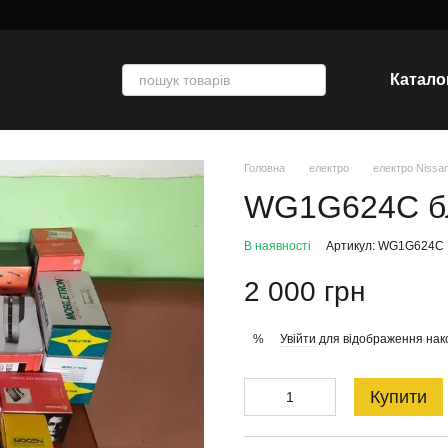
Катало
Головна
електро
електро Nissa
WG1G624C бл
В наявності
Артикул: WG1G624C
2 000 грн
Увійти
для відображення нак
%
Купити