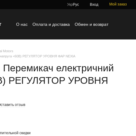
Мой заказ
Укр
Рус
Вход
г
О нас
Оплата и доставка
Обмен и возврат
Контактная информация
Блог
Отзывы о магазине
al Motors
 (напруга <60В) РЕГУЛЯТОР УРОВНЯ ФАР NEXIA
 Перемикач електричний
0В) РЕГУЛЯТОР УРОВНЯ
ставить отзыв
пительной скидки