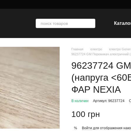
Катало
Главная
електро
електро Gener
96237724 GM Перемикач електричний
96237724 GM
(напруга <6
ФАР NEXIA
В наличии
Артикул: 96237724
О
100 грн
Войти
для отображения нако
%