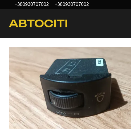
+380930707002
+380930707002
Перейти к основному контенту