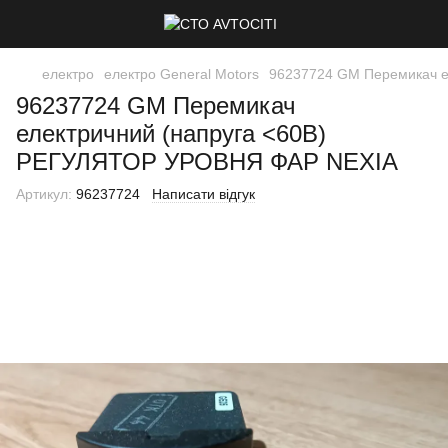
електро
електро General Motors
96237724 GM Перемикач 
96237724 GM Перемикач
електричний (напруга <60В)
РЕГУЛЯТОР УРОВНЯ ФАР NEXIA
Артикул:
96237724
Написати відгук