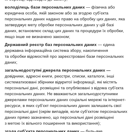
володілець бази персональних даних
— фізична або
юридична особа, якій законом або за згодою суб’єкта
персональних даних надано право на обробку цих даних, яка
затверджує мету обробки персональних даних у цій базі
даних, встановлює склад цих даних та процедури їх обробки,
якщо інше не визначено законом;
Державний реєстр баз персональних даних
— єдина
державна інформаційна система збору, накопичення
та обробки відомостей про зареєстровані бази персональних
даних;
загальнодоступні джерела персональних даних —
довідники, адресні книги, реєстри, списки, каталоги, інші
систематизовані збірники відкритої інформації, які містять
персональні дані, розміщені та опубліковані з відома суб’єкта
персональних даних. Не вважаються загальнодоступними
джерелами персональних даних соціальні мережі та інтернет-
ресурси, в яких суб’єкт персональних даних залишають свої
персональні дані (окрім випадків, коли суб’єктом персональних
даних прямо зазначено, що персональні дані розміщені
з метою їх вільного поширення та використання);
згода суб’єкта персональних даних
— будь-яке