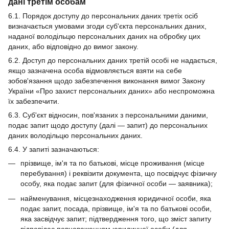
дані третім особам
6.1. Порядок доступу до персональних даних третіх осіб
визначається умовами згоди суб'єкта персональних даних,
наданої володільцю персональних даних на обробку цих
даних, або відповідно до вимог закону.
6.2. Доступ до персональних даних третій особі не надається,
якщо зазначена особа відмовляється взяти на себе
зобов'язання щодо забезпечення виконання вимог Закону
України «Про захист персональних даних» або неспроможна
їх забезпечити.
6.3. Суб'єкт відносин, пов'язаних з персональними даними,
подає запит щодо доступу (далі — запит) до персональних
даних володільцю персональних даних.
6.4. У запиті зазначаються:
прізвище, ім'я та по батькові, місце проживання (місце
перебування) і реквізити документа, що посвідчує фізичну
особу, яка подає запит (для фізичної особи — заявника);
найменування, місцезнаходження юридичної особи, яка
подає запит, посада, прізвище, ім'я та по батькові особи,
яка засвідчує запит; підтвердження того, що зміст запиту
відповідає повноваженням юридичної особи (для