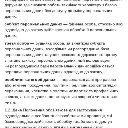
доручено здійснювати роботи технічного характеру з базою
персональних даних без доступу до змісту персональних
даних;
суб’єкт персональних даних —
фізична особа, стосовно якої
відповідно до закону здійснюється обробка її персональних
даних;
третя особа —
будь-яка особа, за винятком суб’єкта
персональних даних, володільця чи розпорядника бази
персональних даних та уповноваженого державного органу
з питань захисту персональних даних, якій володільцем
чи розпорядником бази персональних даних здійснюється
передача персональних даних відповідно до закону;
особливі категорії даних —
персональні дані про расове
або етнічне походження, політичні, релігійні або світоглядні
переконання, членство в політичних партіях та професійних
спілках, а також даних, що стосуються здоров’я чи статевого
життя.
1.2. Дане Положення обов’язкове для застосування
відповідальною особою та співробітниками продавця, які
безпосередньо здійснюють обробку та/або мають доступ
до персональних даних у зв’язку з виконанням своїх