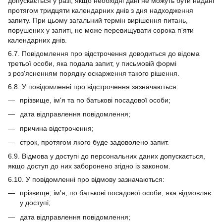
допускається у разі, якщо необхідні дані не можуть бути надані
протягом тридцяти календарних днів з дня надходження
запиту. При цьому загальний термін вирішення питань,
порушених у запиті, не може перевищувати сорока п'яти
календарних днів.
6.7. Повідомлення про відстрочення доводиться до відома
третьої особи, яка подала запит, у письмовій формі
з роз'ясненням порядку оскарження такого рішення.
6.8. У повідомленні про відстрочення зазначаються:
прізвище, ім'я та по батькові посадової особи;
дата відправлення повідомлення;
причина відстрочення;
строк, протягом якого буде задоволено запит.
6.9. Відмова у доступі до персональних даних допускається,
якщо доступ до них заборонено згідно із законом.
6.10. У повідомленні про відмову зазначаються:
прізвище, ім'я, по батькові посадової особи, яка відмовляє
у доступі;
дата відправлення повідомлення;