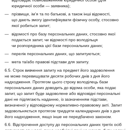
юридичної особи — заявника);
прізвище, ім'я та по батькові, а також інші відомості,
що дають змогу ідентифікувати фізичну особу, стосовно
якої робиться запит;
відомості про базу персональних даних, стосовно якої
подається запит, чи відомості про володільця
чи розпорядника цієї бази персональних даних;
перелік персональних даних, що запитуються;
мета та/або правові підстави для запиту.
6.5. Строк вивчення запиту на предмет його задоволення
не може перевищувати десяти робочих днів з дня його
надходження. Протягом цього строку володілець бази
персональних даних доводить до відома особи, яка подає
запит, що запит буде задоволене або відповідні персональні
дані не підлягають наданню, із зазначенням підстави,
визначеної у відповідному нормативно-правовому акті. Запит
задовольняється протягом тридцяти календарних днів з дня
його надходження, якщо інше не передбачено законом.
6.6. Відстрочення доступу до персональних даних третіх осіб