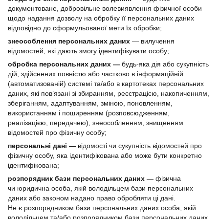
документоване, добровільне волевиявлення фізичної особи
щодо надання дозволу на обробку її персональних даних
відповідно до сформульованої мети їх обробки;
знеособлення персональних даних
— вилучення
відомостей, які дають змогу ідентифікувати особу;
обробка персональних даних —
будь-яка дія або сукупність
дій, здійснених повністю або частково в інформаційній
(автоматизованій) системі та/або в картотеках персональних
даних, які пов’язані зі збиранням, реєстрацією, накопиченням,
зберіганням, адаптуванням, зміною, поновленням,
використанням і поширенням (розповсюдженням,
реалізацією, передачею), знеособленням, знищенням
відомостей про фізичну особу;
персональні дані —
відомості чи сукупність відомостей про
фізичну особу, яка ідентифікована або може бути конкретно
ідентифікована;
розпорядник бази персональних даних —
фізична
чи юридична особа, якій володільцем бази персональних
даних або законом надано право обробляти ці дані.
Не є розпорядником бази персональних даних особа, якій
володільцем та/або розпорядником бази персональних даних