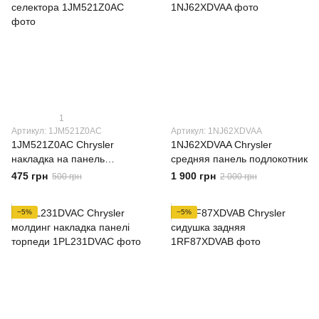
1
Артикул: 1JM521Z0AC
Артикул: 1NJ62XDVAA
1JM521Z0AC Chrysler
1NJ62XDVAA Chrysler
накладка на панель
средняя панель подлокотник
селектора
475 грн
1 900 грн
500 грн
2 000 грн
−5%
−5%