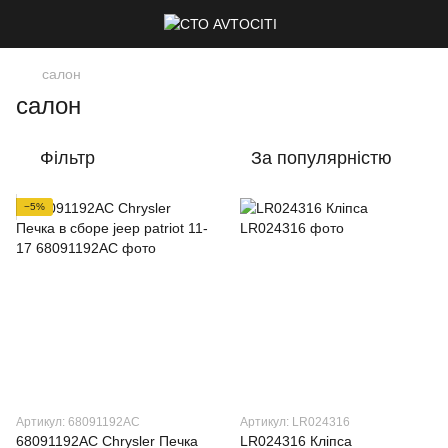
салон
салон
Фільтр
За популярністю
−5%
Артикул: 68091192AC
Артикул: LR024316
68091192AC Chrysler Печка
LR024316 Кліпса