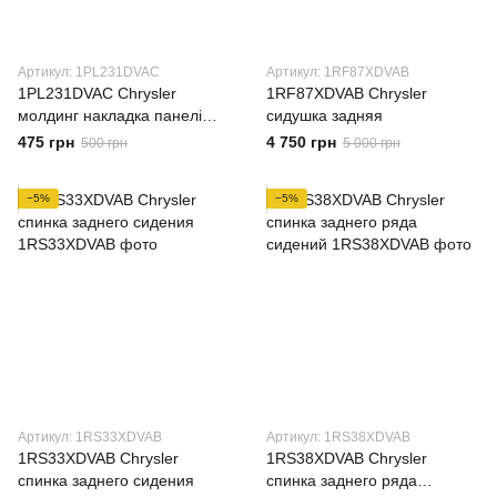
Артикул: 1PL231DVAC
Артикул: 1RF87XDVAB
1PL231DVAC Chrysler
1RF87XDVAB Chrysler
молдинг накладка панелі
сидушка задняя
торпеди
475 грн
4 750 грн
500 грн
5 000 грн
−5%
−5%
Артикул: 1RS33XDVAB
Артикул: 1RS38XDVAB
1RS33XDVAB Chrysler
1RS38XDVAB Chrysler
спинка заднего сидения
спинка заднего ряда