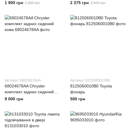
сидений
1 900 грн
2 375 грн
2 000 грн
2 500 грн
Артикул: 68024678AA
Артикул: 8125060010B0
68024678AA Chrysler
8125060010B0 Toyota
комплект задних сидений
фонарь
кожа
9 000 грн
500 грн