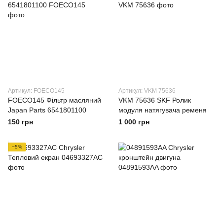
Артикул: FOECO145
Артикул: VKM 75636
FOECO145 Фільтр масляний
VKM 75636 SKF Ролик
Japan Parts 6541801100
модуля натягувача ременя
150 грн
1 000 грн
−5%