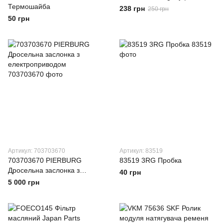
Термошайба
238 грн
250 грн
50 грн
Артикул: 703703670
Артикул: 83519
703703670 PIERBURG
83519 3RG Пробка
Дросельна заслонка з
40 грн
електроприводом
5 000 грн