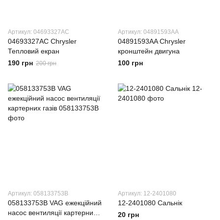
Артикул: 04693327AC
Артикул: 04891593AA
04693327AC Chrysler
04891593AA Chrysler
Тепловий екран
кронштейн двигуна
190 грн
100 грн
200 грн
Артикул: 058133753B
Артикул: 12-2401080
058133753B VAG ежекційний
12-2401080 Сальнік
насос вентиляції картерних
20 грн