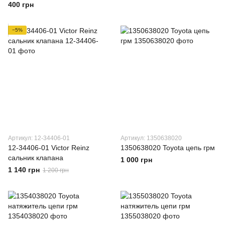
газів
400 грн
−5%
Артикул: 12-34406-01
Артикул: 1350638020
12-34406-01 Victor Reinz
1350638020 Toyota цепь грм
сальник клапана
1 000 грн
1 140 грн
1 200 грн