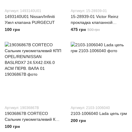
Артикул: 1493140U01
Артикул: 15-28939-01
1493140U01 Nissan/Infiniti
15-28939-01 Victor Reinz
Узел клапана PURGECUT
прокладка клапанной
крышки двигателя
100 грн
475 грн
500 грн
Артикул: 19036867B
Артикул: 2103-1006040
19036867B CORTECO
2103-1006040 Lada цепь грм
Сальник гумометалевий КПП
200 грн
OPEL/REN/NISSAN
100 грн
BASLRDX7 24.5X42.0X6.0