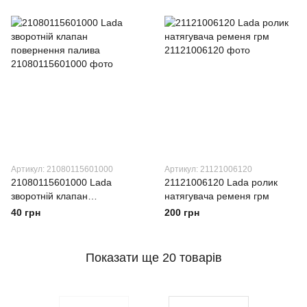
ACM ПЕРВ. ВАЛА 01
Артикул: 21080115601000
Артикул: 21121006120
21080115601000 Lada
21121006120 Lada ролик
зворотній клапан
натягувача ременя грм
повернення палива
40 грн
200 грн
Показати ще 20 товарів