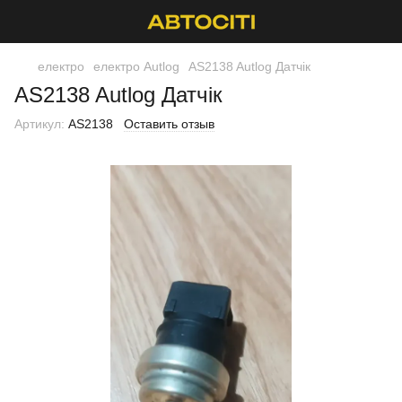
електро
електро Autlog
AS2138 Autlog Датчік
AS2138 Autlog Датчік
Артикул:
AS2138
Оставить отзыв