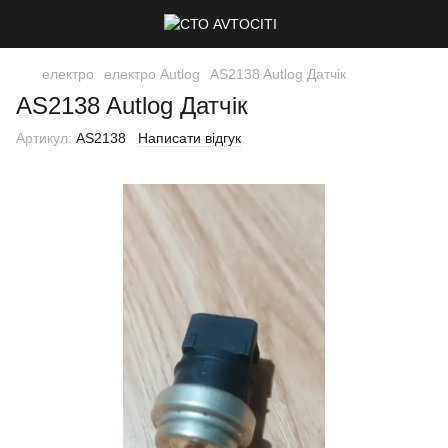
електро
електро Autlog
AS2138 Autlog Датчік
AS2138 Autlog Датчік
Артикул:
AS2138
Написати відгук