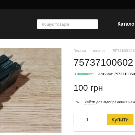
Катало
Головна
електро
75737100602 К
75737100602 
В наявності
Артикул: 757371006
100 грн
Увійти
для відображення нак
%
Купити