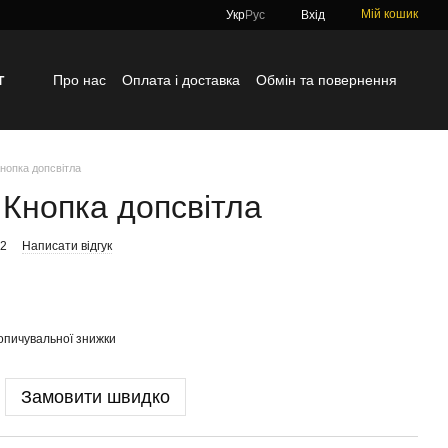
Мій кошик
Укр
Рус
Вхід
г
Про нас
Оплата і доставка
Обмін та повернення
Контактна інформація
Блог
Відгуки про магазин
нопка допсвітла
Кнопка допсвітла
02
Написати відгук
опичувальної знижки
Замовити швидко