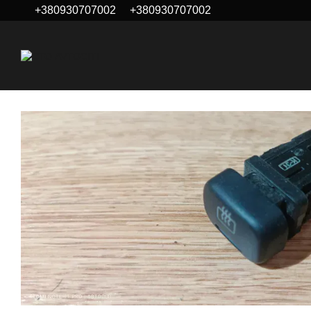
+380930707002
+380930707002
Перейти до основного контенту