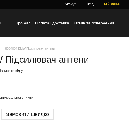
Мій кошик
Укр
Рус
Вхід
г
Про нас
Оплата і доставка
Обмін та повернення
Контактна інформація
Блог
Відгуки про магазин
8364084 BMW Підсилювач антени
 Підсилювач антени
аписати відгук
опичувальної знижки
Замовити швидко