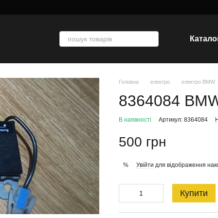
Катало
Головна
електро
електро BMW
8364084 BMW
В наявності
Артикул: 8364084
Н
500 грн
Увійти
для відображення нак
%
Купити