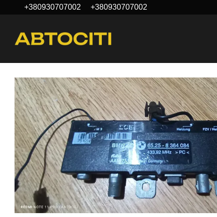
+380930707002
+380930707002
Перейти до основного контенту