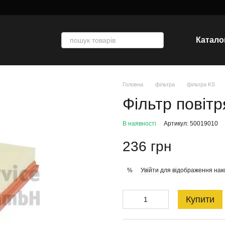
Катало
Головна
фільтра
фільтра KS
Фільтр повіт
В наявності
Артикул: 50019010
236 грн
Увійти
для відображення нак
%
Купити