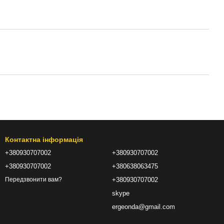
Контактна інформація
+380930707002
+380930707002
+380930707002
+380638063475
+380930707002
Передзвонити вам?
skype
ergeonda@gmail.com