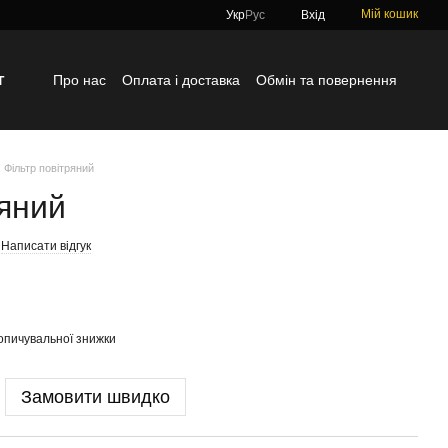
Мій кошик
Укр
Рус
Вхід
г
Про нас
Оплата і доставка
Обмін та повернення
Контактна інформація
Блог
Відгуки про магазин
Фільтр повітряний
ряний
Написати відгук
опичувальної знижки
Замовити швидко