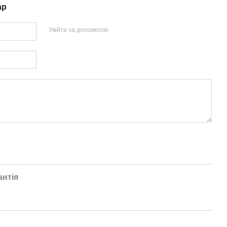
ар
Увійти за допомогою
антія