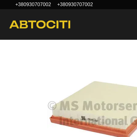
+380930707002
+380930707002
Перейти до основного контенту