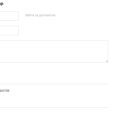
ар
Увійти за допомогою
антія