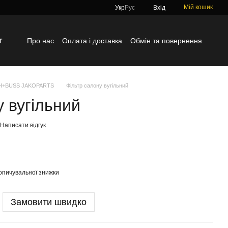
Мій кошик
Укр
Рус
Вхід
г
Про нас
Оплата і доставка
Обмін та повернення
Контактна інформація
Блог
Відгуки про магазин
TH+BUSS JAKOPARTS
Фільтр салону вугільний
у вугільний
Написати відгук
опичувальної знижки
Замовити швидко