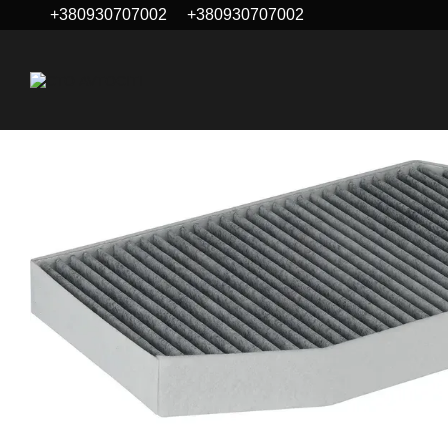
+380930707002
+380930707002
Перейти до основного контенту