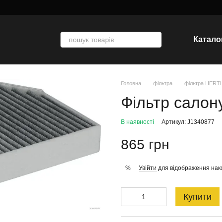
Катало
Головна
фільтра
фільтра HER
Фільтр салон
В наявності
Артикул: J1340877
865 грн
Увійти
для відображення нак
%
Купити