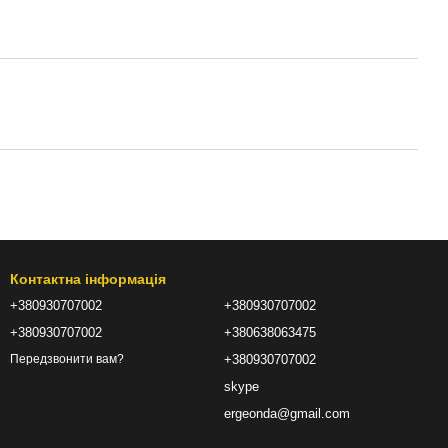
Контактна інформація
+380930707002
+380930707002
+380930707002
+380638063475
+380930707002
Передзвонити вам?
skype
ergeonda@gmail.com