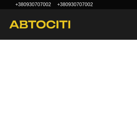
+380930707002
+380930707002
Перейти до основного контенту