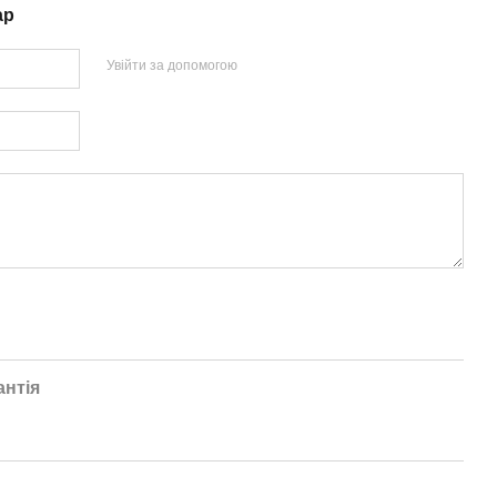
ар
Увійти за допомогою
антія