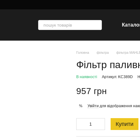
Катало
Головна
фільтра
фільтра MAHL
Фільтр палив
В наявності
Артикул: KC389D
Н
957 грн
Увійти
для відображення нак
%
Купити