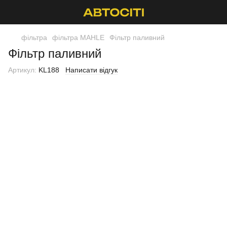
фільтра
фільтра MAHLE
Фільтр паливний
Фільтр паливний
Артикул:
KL188
Написати відгук