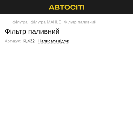
фільтра
фільтра MAHLE
Фільтр паливний
Фільтр паливний
Артикул:
KL432
Написати відгук