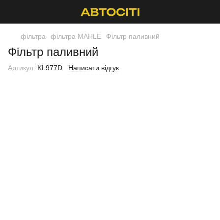
фільтра
фільтра MAHLE
Фільтр паливний
Фільтр паливний
Артикул:
KL977D
Написати відгук