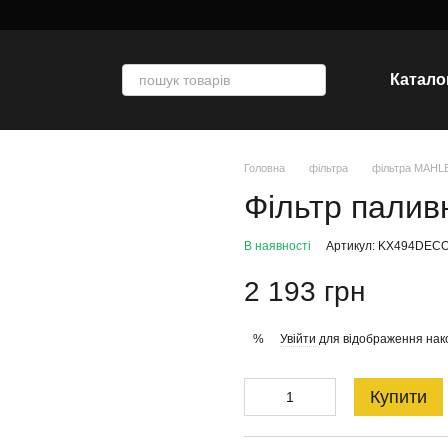
Катало
Головна
фільтра
фільтра MAHL
Фільтр палив
В наявності
Артикул: KX494DEC
2 193 грн
Увійти
для відображення нак
%
Купити