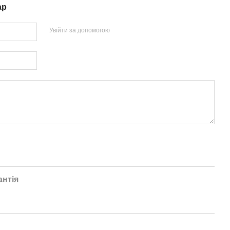
ар
Увійти за допомогою
антія