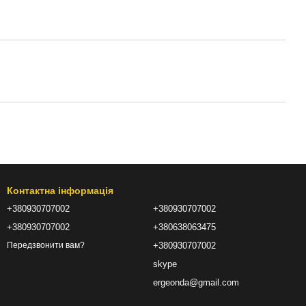
Контактна інформація
+380930707002
+380930707002
+380930707002
+380638063475
+380930707002
Передзвонити вам?
skype
ergeonda@gmail.com