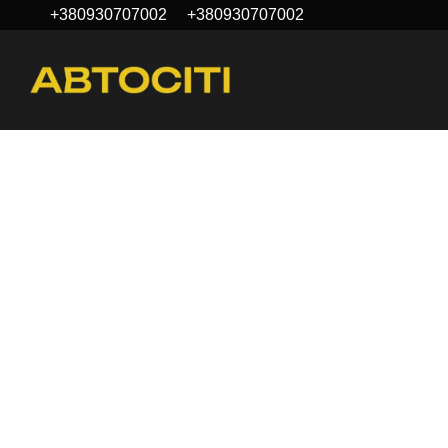
+380930707002
+380930707002
Перейти до основного контенту