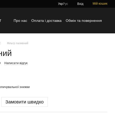
Мій кошик
Укр
Рус
Вхід
г
Про нас
Оплата і доставка
Обмін та повернення
Контактна інформація
Блог
Відгуки про магазин
E
Фільтр паливний
ний
O
Написати відгук
опичувальної знижки
Замовити швидко