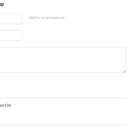
ар
Увійти за допомогою
антія