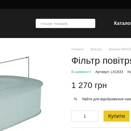
Катало
Головна
фільтра
фільтра MAHL
Фільтр повіт
В наявності
Артикул: LX1833
На
1 270 грн
Увійти
для відображення нак
%
Купити