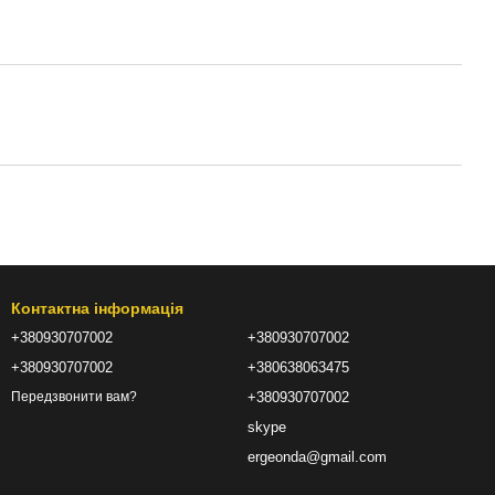
Контактна інформація
+380930707002
+380930707002
+380930707002
+380638063475
+380930707002
Передзвонити вам?
skype
ergeonda@gmail.com