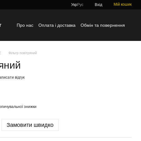
Мій кошик
Укр
Рус
Вхід
г
Про нас
Оплата і доставка
Обмін та повернення
Контактна інформація
Блог
Відгуки про магазин
E
Фільтр повітряний
ряний
писати відгук
опичувальної знижки
Замовити швидко