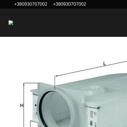
+380930707002
+380930707002
Перейти до основного контенту