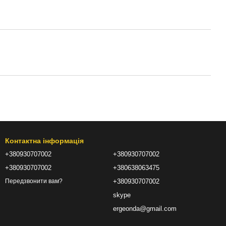
Контактна інформація
+380930707002
+380930707002
+380930707002
+380638063475
+380930707002
Передзвонити вам?
skype
ergeonda@gmail.com