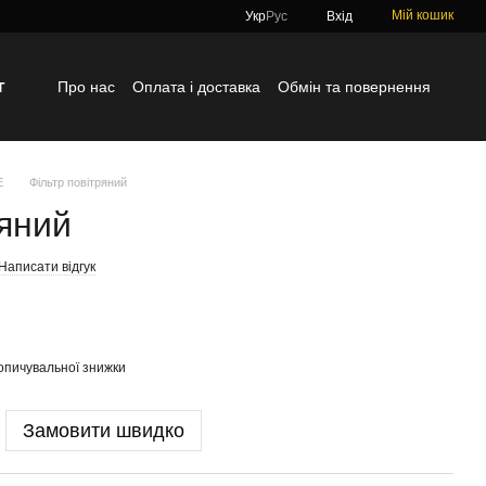
Мій кошик
Укр
Рус
Вхід
г
Про нас
Оплата і доставка
Обмін та повернення
Контактна інформація
Блог
Відгуки про магазин
E
Фільтр повітряний
ряний
Написати відгук
опичувальної знижки
Замовити швидко