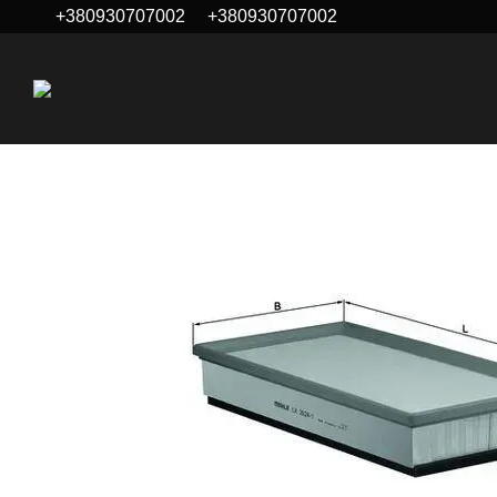
+380930707002
+380930707002
Перейти до основного контенту