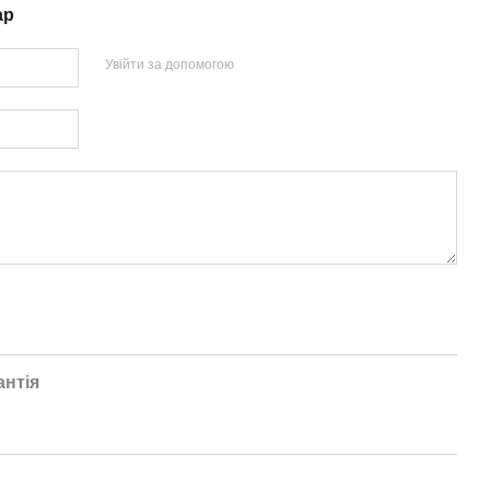
ар
Увійти за допомогою
антія